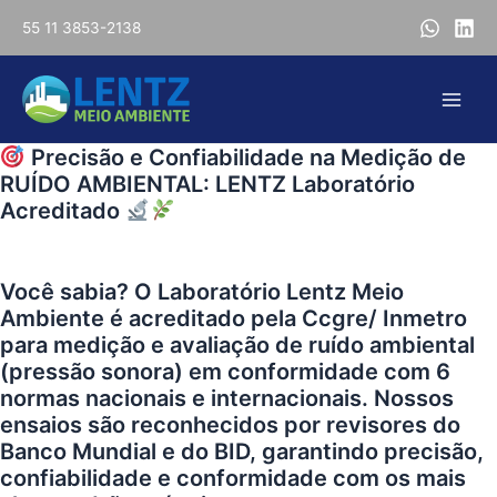
Ir
55 11 3853-2138
para
o
conteúdo
Main
Precisão e Confiabilidade na Medição de
Men
RUÍDO AMBIENTAL: LENTZ Laboratório
Acreditado
Você sabia? O Laboratório
Lentz Meio
Ambiente
é acreditado pela Ccgre/ Inmetro
para medição e avaliação de ruído ambiental
(pressão sonora) em conformidade com 6
normas nacionais e internacionais. Nossos
ensaios são reconhecidos por revisores do
Banco Mundial e do BID, garantindo precisão,
confiabilidade e conformidade com os mais