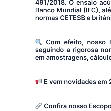
491/2018. O ensaio acú
Banco Mundial (IFC), al
normas CETESB e britâni
Com efeito, nosso la
seguindo a rigorosa n
em amostragens, cálculos,
E vem novidades em 
Confira nosso Escopo