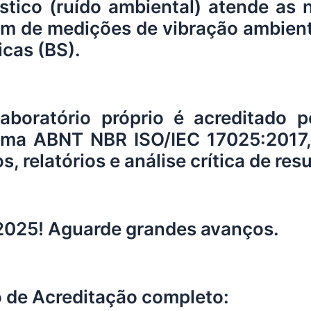
stico (ruído ambiental) atende a
ém de medições de vibração ambien
cas (BS).
boratório próprio é acreditado p
orma ABNT NBR ISO/IEC 17025:2017,
 relatórios e análise crítica de res
2025! Aguarde grandes avanços.
 de Acreditação completo: