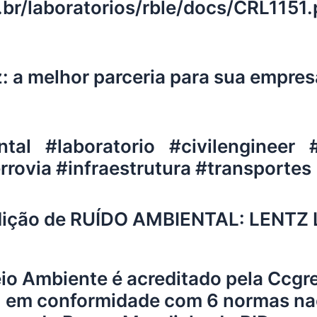
br/laboratorios/rble/docs/CRL1151.
 a melhor parceria para sua empres
ntal #laboratorio #civilengineer 
rovia #infraestrutura #transportes
edição de RUÍDO AMBIENTAL: LENTZ 
io Ambiente
é acreditado pela Ccgre
) em conformidade com 6 normas nac