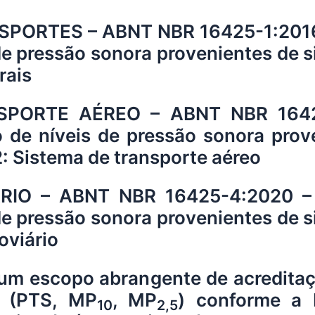
PORTES – ABNT NBR 16425-1:2016 
de pressão sonora provenientes de s
rais
PORTE AÉREO – ABNT NBR 16425
 de níveis de pressão sonora prov
2: Sistema de transporte aéreo
RIO – ABNT NBR 16425-4:2020 – 
de pressão sonora provenientes de s
oviário
um escopo abrangente de acreditaçã
s (PTS, MP
, MP
) conforme a
10
2,5