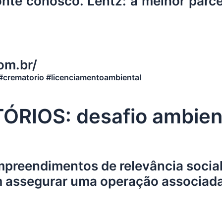
nte conosco. Lentz: a melhor parce
om.br/
 #crematorio #licenciamentoambiental
RIOS: desafio ambient
mpreendimentos de relevância socia
m assegurar uma operação associada 