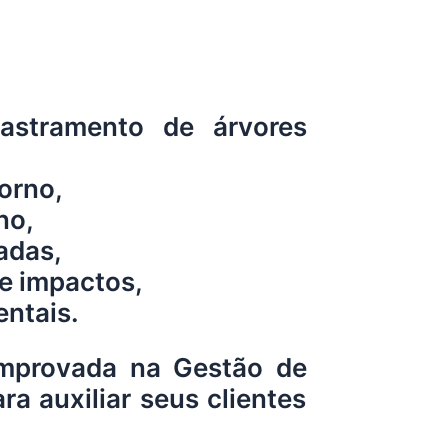
stramento de árvores
torno,
no,
adas,
e impactos,
ntais.
omprovada na Gestão de
a auxiliar seus clientes