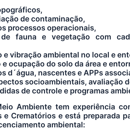
pográficos,
iação de contaminação,
s processos operacionais,
de fauna e vegetação com cada
 e vibração ambiental no local e en
 e ocupação do solo da área e entor
os d´água, nascentes e APPs associ
pectos socioambientais, avaliação d
idas de controle e programas ambie
eio Ambiente tem experiência c
 e Crematórios e está preparada par
icenciamento ambiental: