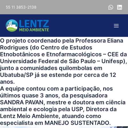
Ir
55 11 3853-2138
para
o
conteúdo
Main
O projeto coordenado pela Professora Eliana
Men
Rodrigues (do Centro de Estudos
Etnobotânicos e Etnofarmacológicos – CEE da
Universidade Federal de São Paulo – Unifesp),
junto a comunidades quilombolas em
Ubatuba/SP já se estende por cerca de 12
anos.
A equipe contou com a participação, nos
últimos quase 3 anos, da pesquisadora
SANDRA PAVAN, mestre e doutora em ciência
ambiental e ecologia pela USP, Diretora da
Lentz Meio Ambiente, atuando como
especialista em MANEJO SUSTENTADO.