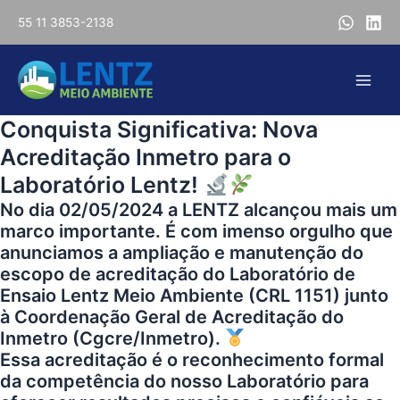
Ir
55 11 3853-2138
para
o
conteúdo
Main
Conquista Significativa: Nova
Men
Acreditação Inmetro para o
Laboratório Lentz!
No dia 02/05/2024 a LENTZ alcançou mais um
marco importante. É com imenso orgulho que
anunciamos a ampliação e manutenção do
escopo de acreditação do Laboratório de
Ensaio Lentz Meio Ambiente (CRL 1151) junto
à Coordenação Geral de Acreditação do
Inmetro (Cgcre/Inmetro).
Essa acreditação é o reconhecimento formal
da competência do nosso Laboratório para