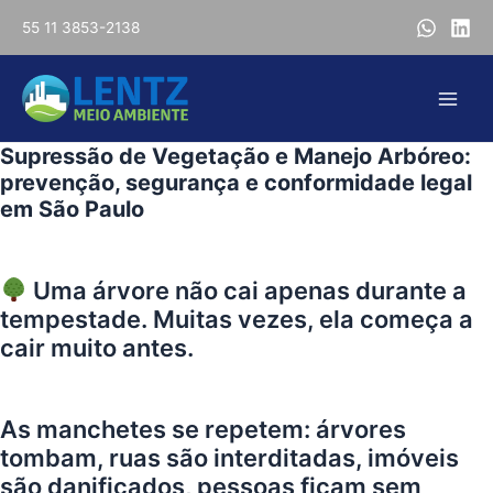
Ir
55 11 3853-2138
para
o
conteúdo
Main
Supressão de Vegetação e Manejo Arbóreo:
Men
prevenção, segurança e conformidade legal
em São Paulo
Uma árvore não cai apenas durante a
tempestade. Muitas vezes, ela começa a
cair muito antes.
As manchetes se repetem: árvores
tombam, ruas são interditadas, imóveis
são danificados, pessoas ficam sem