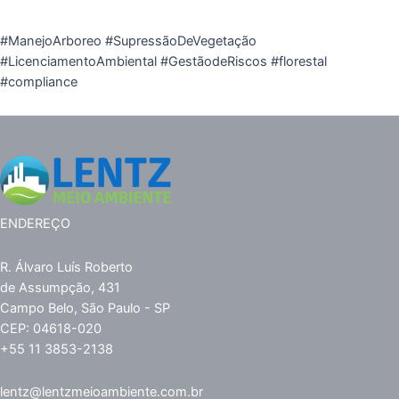
#ManejoArboreo #SupressãoDeVegetação
#LicenciamentoAmbiental #GestãodeRiscos #florestal
#compliance
ENDEREÇO
R. Álvaro Luís Roberto
de Assumpção, 431
Campo Belo, São Paulo - SP
CEP: 04618-020
+55 11 3853-2138
lentz@lentzmeioambiente.com.br