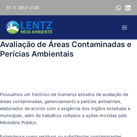
Ir
55 11 3853-2138
para
o
conteúdo
Main
Avaliação de Áreas Contaminadas e
Men
Perícias Ambientais
home
>>
Gestão e Licenciamento Ambiental
>>
Avaliação de Áreas Contaminadas e Perícias Ambientais
Possuímos um histórico de inúmeros estudos de avaliação de
áreas contaminadas, gerenciamento e perícias ambientais,
elaborados de acordo com a exigência dos órgãos estaduais e
municipais, além de trabalhos voltados a ações movidas pelo
Ministério Público.
Entende–se como resíduos ou substâncias contaminantes,