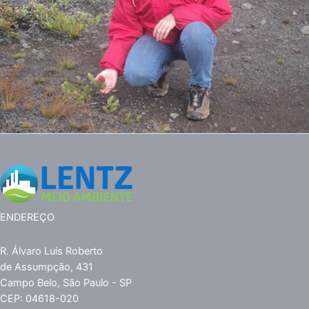
ENDEREÇO
R. Álvaro Luís Roberto
de Assumpção, 431
Campo Belo, São Paulo - SP
CEP: 04618-020