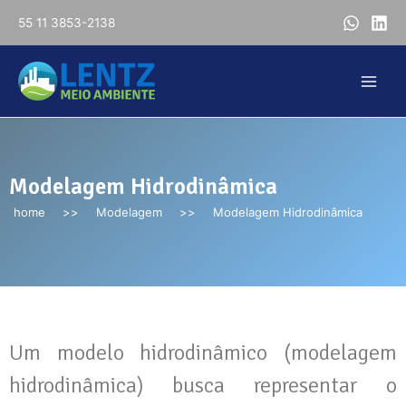
55 11 3853-2138
Modelagem Hidrodinâmica
home
>>
Modelagem
>>
Modelagem Hidrodinâmica
Um modelo hidrodinâmico (modelagem
hidrodinâmica) busca representar o