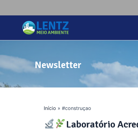
Newsletter
Início
»
#construçao
Laboratório Acred