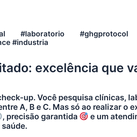
al
#laboratorio
#ghgprotocol
ce #industria
tado: excelência que va
check-up. Você pesquisa clínicas, l
ntre A, B e C. Mas só ao realizar o
, precisão garantida
e um atendi
a saúde.