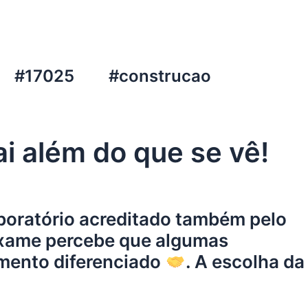
#17025
#construcao
i além do que se vê!
aboratório acreditado também pelo
 exame percebe que algumas
mento diferenciado
. A escolha da