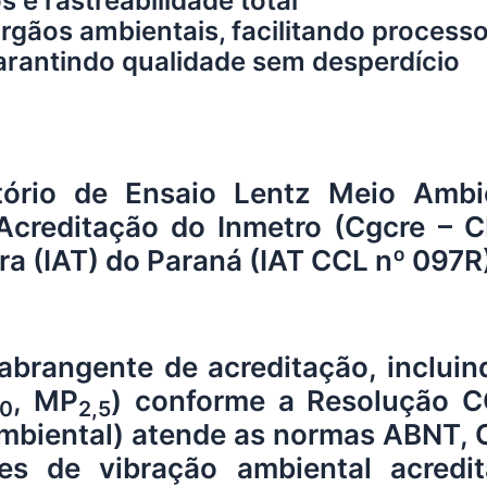
e rastreabilidade total
gãos ambientais, facilitando processo
arantindo qualidade sem desperdício
tório de Ensaio
Lentz Meio Ambi
creditação do Inmetro (Cgcre – C
rra (IAT) do Paraná (IAT CCL nº 097R
rangente de acreditação, incluin
, MP
) conforme a Resolução 
10
2,5
 ambiental) atende as normas ABNT,
es de vibração ambiental acred