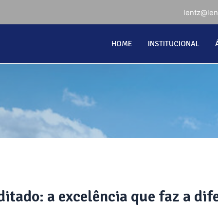
lentz@le
HOME
INSTITUCIONAL
itado: a excelência que faz a dif