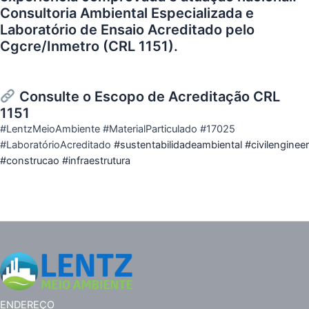
Consultoria Ambiental Especializada e
Laboratório de Ensaio Acreditado pelo
Cgcre/Inmetro (CRL 1151).
Consulte o Escopo de Acreditação
CRL
1151
#LentzMeioAmbiente #MaterialParticulado #17025
#LaboratórioAcreditado
#sustentabilidadeambiental
#civilengineer
#construcao
#infraestrutura
ENDEREÇO